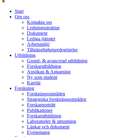
Start
Om oss
Kontakta oss
Ledningsstruktur
Dokument
Lediga tjänster
Arbetsmiljö
Tillgänglighetsredogörelse
Utbildning
Grund- & avancerad utbildning
Forskarutbildning
Ansökan & Antagning
Ny som student
Karriär
Forskning
Forskningsområden
Strategiska forskningsområden
Forskarporträtt
Publikationer
Forskarutbildning
Laboratorier & utrustning
Länkar och dokument
Evenemang