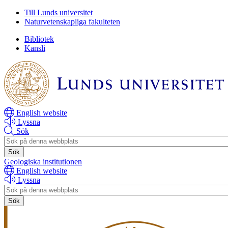
Hoppa
Till Lunds universitet
till
Naturvetenskapliga fakulteten
huvudinnehåll
Bibliotek
Kansli
English website
Lyssna
Sök
Header
search
Geologiska institutionen
English website
Lyssna
Header
search