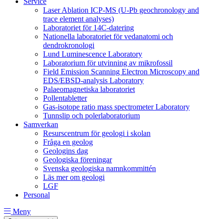
Service
Laser Ablation ICP-MS (U-Pb geochronology and
trace element analyses)
Laboratoriet för 14C-datering
Nationella laboratoriet för vedanatomi och
dendrokronologi
Lund Luminescence Laboratory
Laboratorium för utvinning av mikrofossil
Field Emission Scanning Electron Microscopy and
EDS/EBSD-analysis Laboratory
Palaeomagnetiska laboratoriet
Pollentabletter
Gas-isotope ratio mass spectrometer Laboratory
Tunnslip och polerlaboratorium
Samverkan
Resurscentrum för geologi i skolan
Fråga en geolog
Geologins dag
Geologiska föreningar
Svenska geologiska namnkommittén
Läs mer om geologi
LGF
Personal
Meny