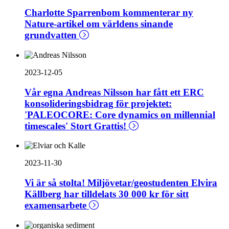
Charlotte Sparrenbom kommenterar ny
Nature-artikel om världens sinande
grundvatten
2023-12-05
Vår egna Andreas Nilsson har fått ett ERC
konsolideringsbidrag för projektet:
'PALEOCORE: Core dynamics on millennial
timescales' Stort Grattis!
2023-11-30
Vi är så stolta! Miljövetar/geostudenten Elvira
Källberg har tilldelats 30 000 kr för sitt
examensarbete