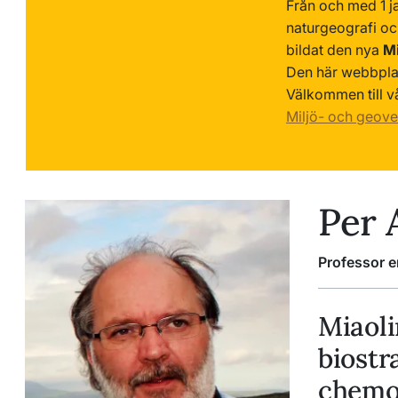
Från och med 1 j
naturgeografi o
bildat den nya
Mi
Den här webbplat
Välkommen till v
Miljö- och geove
Per 
Professor e
Miaoli
biostr
chemos