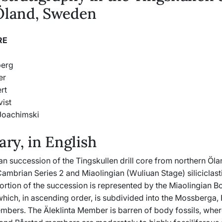
Öland, Sweden
RE
berg
er
rt
vist
Joachimski
y, in English
n succession of the Tingskullen drill core from northern Öla
mbrian Series 2 and Miaolingian (Wuliuan Stage) siliciclasti
ortion of the succession is represented by the Miaolingian 
which, in ascending order, is subdivided into the Mossberga,
embers. The Äleklinta Member is barren of body fossils, wher