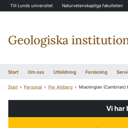
Hoppa till huvudinnehåll
Till Lunds universitet
Naturvetenskapliga fakulteten
Geologiska institutio
Start
Om oss
Utbildning
Forskning
Servi
Start
Personal
Per Ahlberg
Miaolingian (Cambrian) t
Vi har