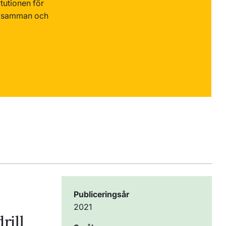
tutionen för
ts samman och
Publiceringsår
2021
rill