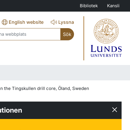
Bibliotek
Kansli
English website
Lyssna
ch
in the Tingskullen drill core, Öland, Sweden
utionen