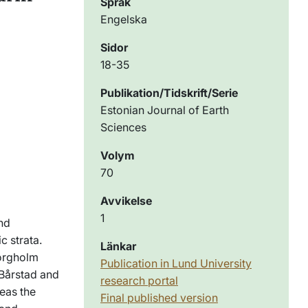
Språk
Engelska
Sidor
18-35
Publikation/Tidskrift/Serie
Estonian Journal of Earth
Sciences
Volym
70
Avvikelse
1
nd
c strata.
Länkar
Borgholm
Publication in Lund University
 Bårstad and
research portal
eas the
Final published version