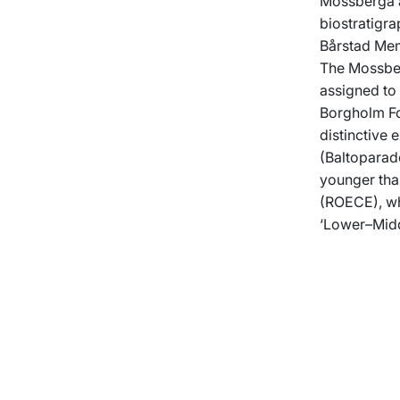
Mossberga a
biostratigra
Bårstad Mem
The Mossber
assigned to
Borgholm Fo
distinctive
(Baltoparad
younger tha
(ROECE), whi
‘Lower–Midd