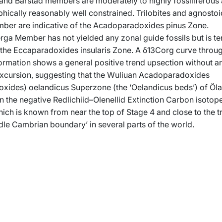
nd Bårstad members are moderately to highly fossiliferous
phically reasonably well constrained. Trilobites and agnosto
ber are indicative of the Acadoparadoxides pinus Zone.
ga Member has not yielded any zonal guide fossils but is ten
 the Eccaparadoxides insularis Zone. A δ13Corg curve throu
rmation shows a general positive trend up­section without a
 excursion, suggesting that the Wuliuan Acadoparadoxides
oxides) oelandicus Superzone (the ‘Oelandicus beds’) of Öla
n the negative Redlichiid–Olenellid Extinction Carbon isotop
ch is known from near the top of Stage 4 and close to the tr
le Cambrian boundary’ in several parts of the world.