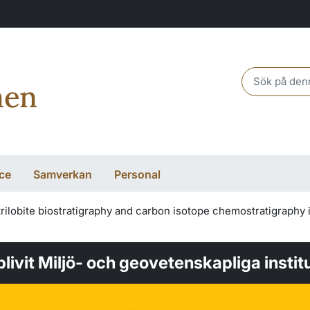
Header sear
nen
ce
Samverkan
Personal
rilobite biostratigraphy and carbon isotope chemostratigraphy 
 blivit Miljö- och geovetenskapliga instit