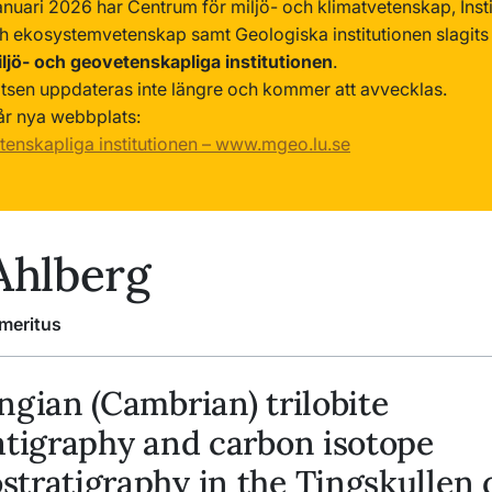
anuari 2026 har Centrum för miljö- och klimatvetenskap, Insti
ch ekosystemvetenskap samt Geologiska institutionen slagi
ljö- och geovetenskapliga institutionen
.
sen uppdateras inte längre och kommer att avvecklas.
år nya webbplats:
tenskapliga institutionen – www.mgeo.lu.se
Ahlberg
meritus
ngian (Cambrian) trilobite
atigraphy and carbon isotope
tratigraphy in the Tingskullen d