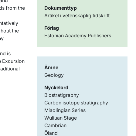
 and
ids from the
Dokumenttyp
Artikel i vetenskaplig tidskrift
tatively
Förlag
ghout the
Estonian Academy Publishers
ny
nd is
e Excursion
Ämne
aditional
Geology
Nyckelord
Biostratigraphy
Carbon isotope stratigraphy
Miaolingian Series
Wuliuan Stage
Cambrian
Öland