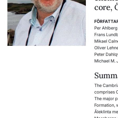
core, 
FÖRFATTA
Per Ahlberg
Frans Lund
Mikael Caln
Oliver Lehne
Peter Dahlq
Michael M. 
Summar
The Cambria
comprises Ca
The major p
Formation, 
Äleklinta m