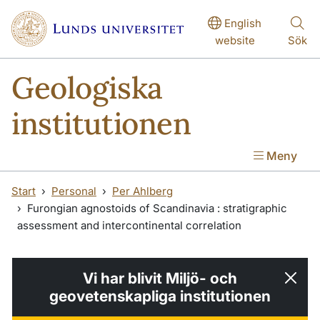
Hoppa till huvudinnehåll
English
website
Sök
Geologiska
institutionen
Meny
Start
Personal
Per Ahlberg
Furongian agnostoids of Scandinavia : stratigraphic
assessment and intercontinental correlation
Vi har blivit Miljö- och
geovetenskapliga institutionen